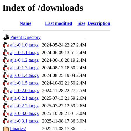
Index of /downloads
Name
Last modified
Size
Description
Parent Directory
-
ajla-0.1.0.tar.gz
2024-05-24 22:27
2.4M
ajla-0.1.1.tar.gz
2024-06-09 13:51
2.4M
ajla-0.1.2.tar.gz
2024-06-18 20:19
2.4M
ajla-0.1.3.tar.gz
2024-08-17 18:50
2.4M
ajla-0.1.4.tar.gz
2024-08-25 19:04
2.4M
ajla-0.1.5.tar.gz
2024-10-02 21:50
2.4M
ajla-0.2.0.tar.gz
2024-11-28 22:27
2.5M
ajla-0.2.1.tar.gz
2025-07-13 21:59
2.6M
ajla-0.2.2.tar.gz
2025-07-27 12:59
2.6M
ajla-0.3.0.tar.gz
2025-10-28 21:01
3.0M
ajla-0.3.1.tar.gz
2025-11-08 17:36
3.0M
binaries/
2025-11-08 17:36
-